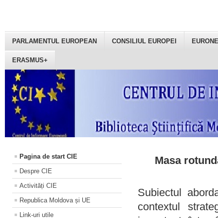
PARLAMENTUL EUROPEAN
CONSILIUL EUROPEI
EURON
ERASMUS+
Pagina de start CIE
Masa rotundă
Despre CIE
Activități CIE
Subiectul aborda
Republica Moldova și UE
contextul strat
Link-uri utile