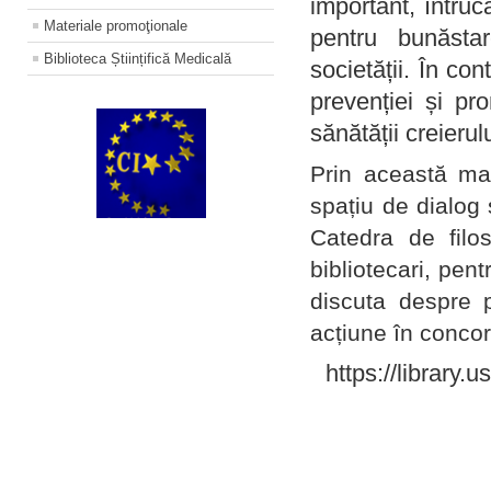
important, întruc
Materiale promoţionale
pentru bunăstar
Biblioteca Științifică Medicală
societății. În con
prevenției și pr
sănătății creierul
Prin această ma
spațiu de dialog 
Catedra de filo
bibliotecari, pent
discuta despre p
acțiune în concord
https://library.