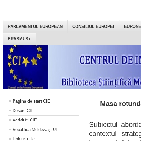
PARLAMENTUL EUROPEAN
CONSILIUL EUROPEI
EURON
ERASMUS+
Pagina de start CIE
Masa rotundă
Despre CIE
Activități CIE
Subiectul aborda
Republica Moldova și UE
contextul strat
Link-uri utile