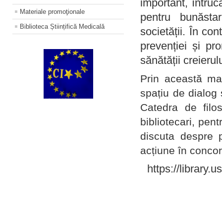
important, întruc
Materiale promoţionale
pentru bunăstar
Biblioteca Științifică Medicală
societății. În con
prevenției și pr
sănătății creierul
Prin această ma
spațiu de dialog 
Catedra de filo
bibliotecari, pent
discuta despre p
acțiune în concord
https://library.