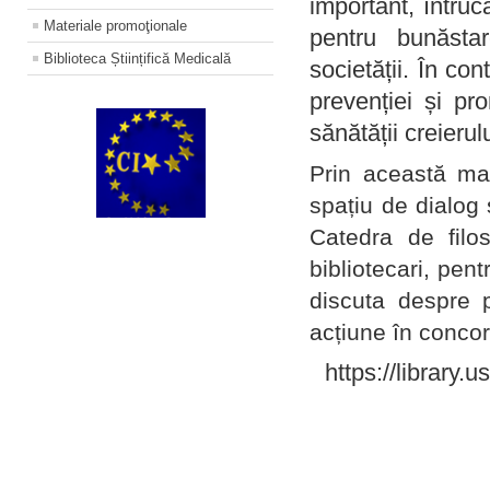
important, întruc
Materiale promoţionale
pentru bunăstar
Biblioteca Științifică Medicală
societății. În con
prevenției și pr
sănătății creierul
Prin această ma
spațiu de dialog 
Catedra de filo
bibliotecari, pent
discuta despre p
acțiune în concord
https://library.