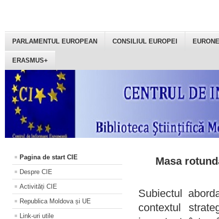
PARLAMENTUL EUROPEAN
CONSILIUL EUROPEI
EURON
ERASMUS+
Pagina de start CIE
Masa rotundă
Despre CIE
Activități CIE
Subiectul aborda
Republica Moldova și UE
contextul strat
Link-uri utile