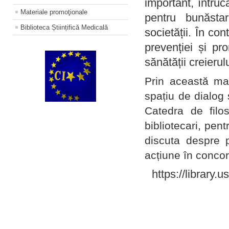
important, întruc
Materiale promoţionale
pentru bunăstar
Biblioteca Științifică Medicală
societății. În con
prevenției și pr
sănătății creierul
Prin această ma
spațiu de dialog 
Catedra de filo
bibliotecari, pent
discuta despre p
acțiune în concord
https://library.