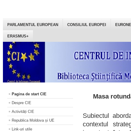
PARLAMENTUL EUROPEAN
CONSILIUL EUROPEI
EURON
ERASMUS+
Pagina de start CIE
Masa rotundă
Despre CIE
Activități CIE
Subiectul aborda
Republica Moldova și UE
contextul strat
Link-uri utile