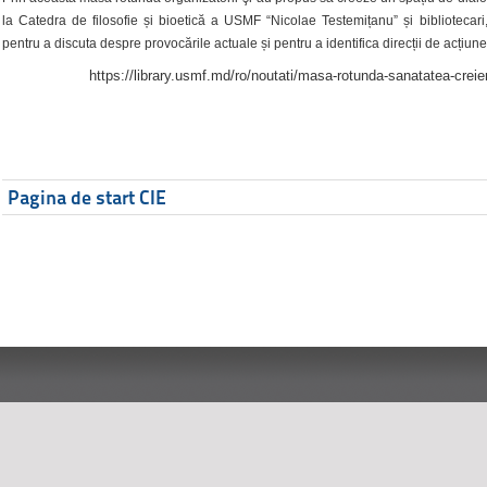
la Catedra de filosofie și bioetică a USMF “Nicolae Testemițanu” și bibliotecari,
pentru a discuta despre provocările actuale și pentru a identifica direcții de acțiune
https://library.usmf.md/ro/noutati/masa-rotunda-sanatatea-creier
Pagina de start CIE