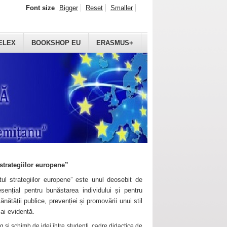
Font size
Bigger
Reset
Smaller
ELEX
BOOKSHOP EU
ERASMUS+
strategiilor europene”
ul strategiilor europene” este unul deosebit de
sențial pentru bunăstarea individului și pentru
ănătății publice, prevenției și promovării unui stil
mai evidentă.
 și schimb de idei între studenți, cadre didactice de