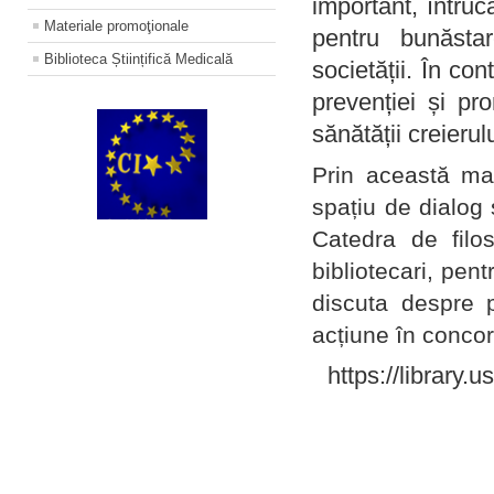
important, întruc
Materiale promoţionale
pentru bunăstar
Biblioteca Științifică Medicală
societății. În con
prevenției și pr
sănătății creierul
Prin această ma
spațiu de dialog 
Catedra de filo
bibliotecari, pent
discuta despre p
acțiune în concord
https://library.