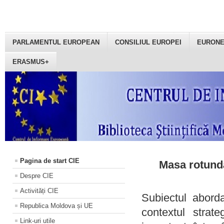
PARLAMENTUL EUROPEAN
CONSILIUL EUROPEI
EURON
ERASMUS+
Pagina de start CIE
Masa rotundă
Despre CIE
Activități CIE
Subiectul aborda
Republica Moldova și UE
contextul strat
Link-uri utile