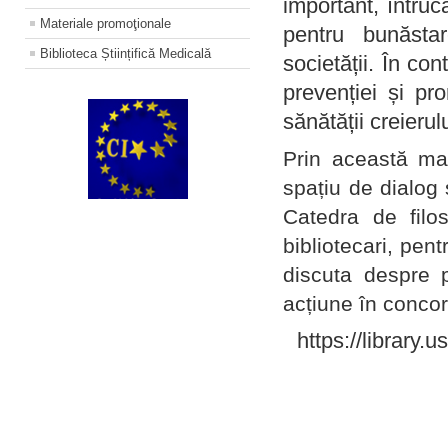
important, întruc
Materiale promoţionale
pentru bunăstar
Biblioteca Științifică Medicală
societății. În con
prevenției și pr
sănătății creierul
Prin această ma
spațiu de dialog 
Catedra de filo
bibliotecari, pent
discuta despre p
acțiune în concord
https://library.