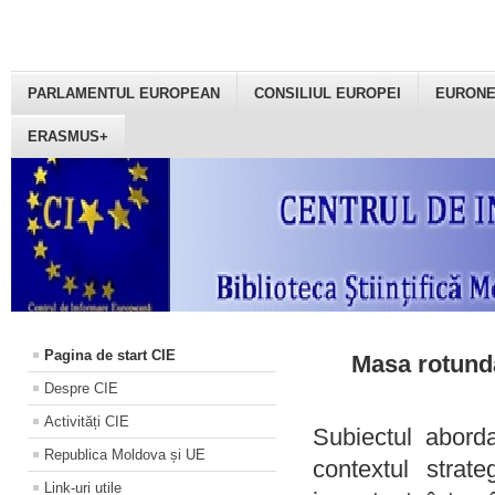
PARLAMENTUL EUROPEAN
CONSILIUL EUROPEI
EURON
ERASMUS+
Pagina de start CIE
Masa rotundă
Despre CIE
Activități CIE
Subiectul aborda
Republica Moldova și UE
contextul strat
Link-uri utile