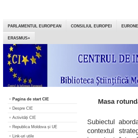
PARLAMENTUL EUROPEAN
CONSILIUL EUROPEI
EURON
ERASMUS+
Pagina de start CIE
Masa rotundă
Despre CIE
Activități CIE
Subiectul aborda
Republica Moldova și UE
contextul strat
Link-uri utile