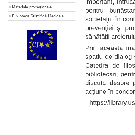
important, întruc
Materiale promoţionale
pentru bunăstar
Biblioteca Științifică Medicală
societății. În con
prevenției și pr
sănătății creierul
Prin această ma
spațiu de dialog 
Catedra de filo
bibliotecari, pent
discuta despre p
acțiune în concord
https://library.