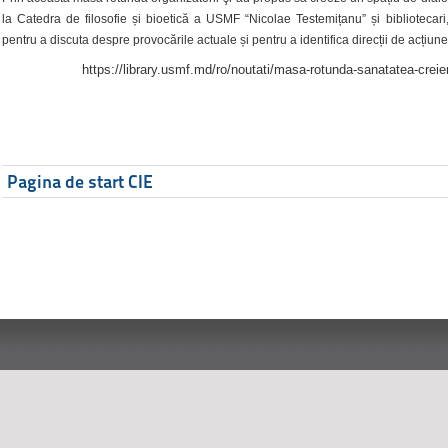
la Catedra de filosofie și bioetică a USMF “Nicolae Testemițanu” și bibliotecari,
pentru a discuta despre provocările actuale și pentru a identifica direcții de acțiune
https://library.usmf.md/ro/noutati/masa-rotunda-sanatatea-creier
Pagina de start CIE