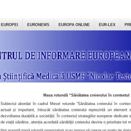
 EUROPEI
EURONEWS
EUROPA ONLINE
EUR-LEX
PR
Masa rotundă “Sănătatea creierului în contextul 
Subiectul abordat în cadrul Mesei rotunde “Sănătatea creierului în context
actual și important, întrucât sănătatea creierului reprezintă un element e
dezvoltarea durabilă a societății. În contextul strategiilor europene dedicate s
de viață sănătos, atenția acordată sănătății creierului devine o prioritate tot 
Prin această masă rotundă organizatorii şi-au propus să creeze un spațiu de dialog