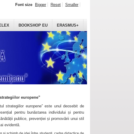
Font size
Bigger
Reset
Smaller
ELEX
BOOKSHOP EU
ERASMUS+
strategiilor europene”
ul strategiilor europene” este unul deosebit de
sențial pentru bunăstarea individului și pentru
ănătății publice, prevenției și promovării unui stil
mai evidentă.
 și schimb de idei între studenți, cadre didactice de