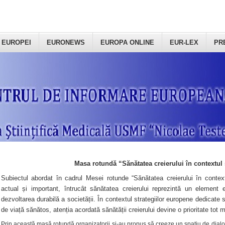
 EUROPEI
EURONEWS
EUROPA ONLINE
EUR-LEX
PR
Masa rotundă “Sănătatea creierului în contextul 
Subiectul abordat în cadrul Mesei rotunde “Sănătatea creierului în context
actual și important, întrucât sănătatea creierului reprezintă un element e
dezvoltarea durabilă a societății. În contextul strategiilor europene dedicate s
de viață sănătos, atenția acordată sănătății creierului devine o prioritate tot 
Prin această masă rotundă organizatorii şi-au propus să creeze un spațiu de dialog