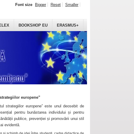
Font size
Bigger
Reset
Smaller
ELEX
BOOKSHOP EU
ERASMUS+
strategiilor europene”
ul strategiilor europene” este unul deosebit de
sențial pentru bunăstarea individului și pentru
ănătății publice, prevenției și promovării unui stil
mai evidentă.
 și schimb de idei între studenți, cadre didactice de