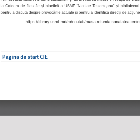
la Catedra de filosofie și bioetică a USMF “Nicolae Testemițanu” și bibliotecari,
pentru a discuta despre provocările actuale și pentru a identifica direcții de acțiune
https://library.usmf.md/ro/noutati/masa-rotunda-sanatatea-creier
Pagina de start CIE