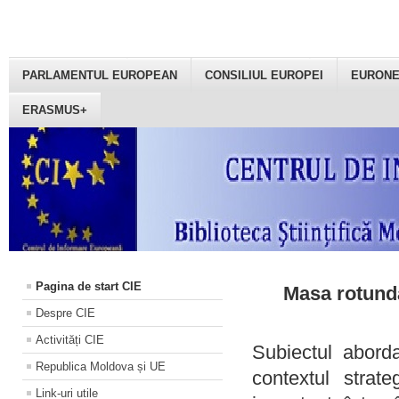
PARLAMENTUL EUROPEAN
CONSILIUL EUROPEI
EURON
ERASMUS+
Pagina de start CIE
Masa rotundă
Despre CIE
Activități CIE
Subiectul aborda
Republica Moldova și UE
contextul strat
Link-uri utile