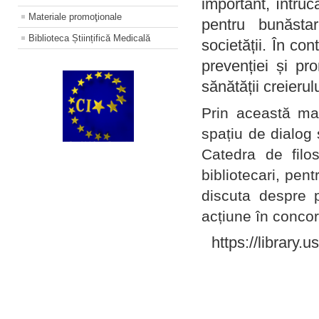
important, întruc
Materiale promoţionale
pentru bunăstar
Biblioteca Științifică Medicală
societății. În con
prevenției și pr
sănătății creierul
Prin această ma
spațiu de dialog 
Catedra de filo
bibliotecari, pent
discuta despre p
acțiune în concord
https://library.