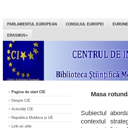
PARLAMENTUL EUROPEAN
CONSILIUL EUROPEI
EURON
ERASMUS+
Pagina de start CIE
Masa rotundă
Despre CIE
Activități CIE
Subiectul aborda
Republica Moldova și UE
contextul strat
Link-uri utile