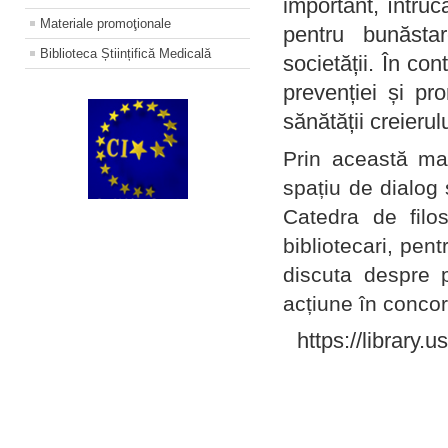
important, întruc
Materiale promoţionale
pentru bunăstar
Biblioteca Științifică Medicală
societății. În con
prevenției și pr
sănătății creierul
Prin această ma
spațiu de dialog 
Catedra de filo
bibliotecari, pent
discuta despre p
acțiune în concord
https://library.