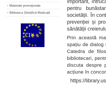
important, întruc
Materiale promoţionale
pentru bunăstar
Biblioteca Științifică Medicală
societății. În con
prevenției și pr
sănătății creierul
Prin această ma
spațiu de dialog 
Catedra de filo
bibliotecari, pent
discuta despre p
acțiune în concord
https://library.