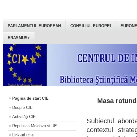
PARLAMENTUL EUROPEAN
CONSILIUL EUROPEI
EURON
ERASMUS+
Pagina de start CIE
Masa rotundă
Despre CIE
Activități CIE
Subiectul aborda
Republica Moldova și UE
contextul strat
Link-uri utile