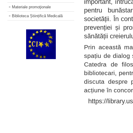
important, întruc
Materiale promoţionale
pentru bunăstar
Biblioteca Științifică Medicală
societății. În con
prevenției și pr
sănătății creierul
Prin această ma
spațiu de dialog 
Catedra de filo
bibliotecari, pent
discuta despre p
acțiune în concord
https://library.