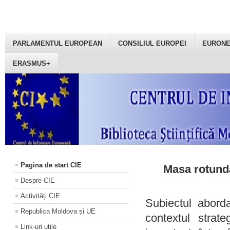
PARLAMENTUL EUROPEAN
CONSILIUL EUROPEI
EURON
ERASMUS+
Pagina de start CIE
Masa rotundă
Despre CIE
Activități CIE
Subiectul aborda
Republica Moldova și UE
contextul strat
Link-uri utile