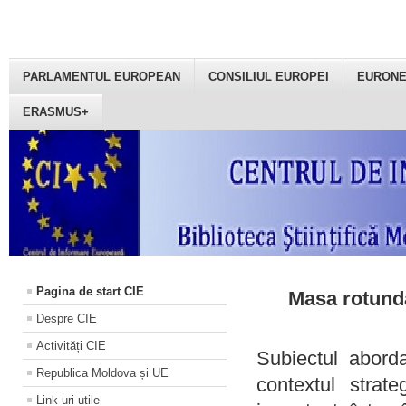
PARLAMENTUL EUROPEAN
CONSILIUL EUROPEI
EURON
ERASMUS+
Pagina de start CIE
Masa rotundă
Despre CIE
Activități CIE
Subiectul aborda
Republica Moldova și UE
contextul strat
Link-uri utile