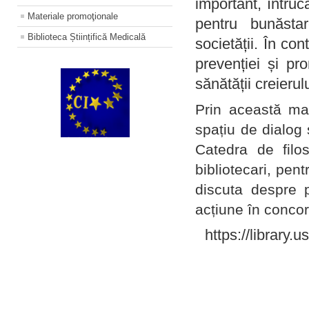
important, întruc
Materiale promoţionale
pentru bunăstar
Biblioteca Științifică Medicală
societății. În con
prevenției și pr
sănătății creierul
Prin această ma
spațiu de dialog 
Catedra de filo
bibliotecari, pent
discuta despre p
acțiune în concord
https://library.