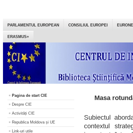
PARLAMENTUL EUROPEAN
CONSILIUL EUROPEI
EURON
ERASMUS+
Pagina de start CIE
Masa rotundă
Despre CIE
Activități CIE
Subiectul aborda
Republica Moldova și UE
contextul strat
Link-uri utile