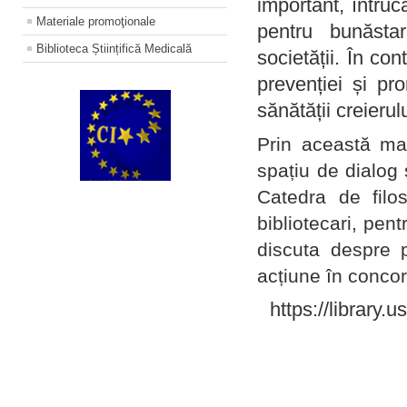
important, întruc
Materiale promoţionale
pentru bunăstar
Biblioteca Științifică Medicală
societății. În con
prevenției și pr
sănătății creierul
Prin această ma
spațiu de dialog 
Catedra de filo
bibliotecari, pent
discuta despre p
acțiune în concord
https://library.