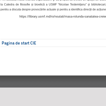
la Catedra de filosofie și bioetică a USMF “Nicolae Testemițanu” și bibliotecari,
pentru a discuta despre provocările actuale și pentru a identifica direcții de acțiune
https://library.usmf.md/ro/noutati/masa-rotunda-sanatatea-creier
Pagina de start CIE