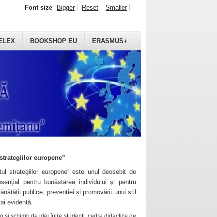
Font size
Bigger
Reset
Smaller
ELEX
BOOKSHOP EU
ERASMUS+
strategiilor europene”
ul strategiilor europene” este unul deosebit de
sențial pentru bunăstarea individului și pentru
ănătății publice, prevenției și promovării unui stil
mai evidentă.
 și schimb de idei între studenți, cadre didactice de