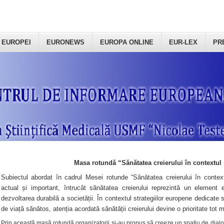
 EUROPEI
EURONEWS
EUROPA ONLINE
EUR-LEX
PR
Masa rotundă “Sănătatea creierului în contextul 
Subiectul abordat în cadrul Mesei rotunde “Sănătatea creierului în context
actual și important, întrucât sănătatea creierului reprezintă un element e
dezvoltarea durabilă a societății. În contextul strategiilor europene dedicate s
de viață sănătos, atenția acordată sănătății creierului devine o prioritate tot 
Prin această masă rotundă organizatorii şi-au propus să creeze un spațiu de dialog