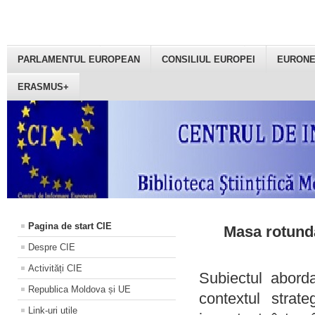
PARLAMENTUL EUROPEAN
CONSILIUL EUROPEI
EURON
ERASMUS+
Pagina de start CIE
Masa rotundă
Despre CIE
Activități CIE
Subiectul aborda
Republica Moldova și UE
contextul strat
Link-uri utile