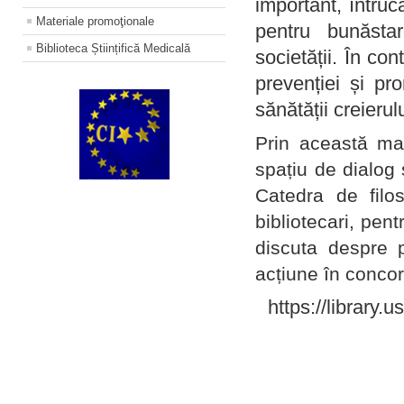
important, întruc
Materiale promoţionale
pentru bunăstar
Biblioteca Științifică Medicală
societății. În con
prevenției și pr
sănătății creierul
Prin această ma
spațiu de dialog 
Catedra de filo
bibliotecari, pent
discuta despre p
acțiune în concord
https://library.