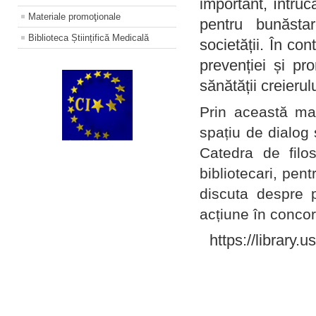
important, întruc
Materiale promoţionale
pentru bunăstar
Biblioteca Științifică Medicală
societății. În con
prevenției și pr
sănătății creierul
Prin această ma
spațiu de dialog 
Catedra de filo
bibliotecari, pent
discuta despre p
acțiune în concord
https://library.