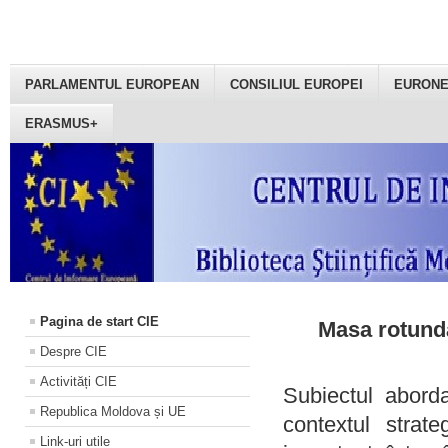
PARLAMENTUL EUROPEAN
CONSILIUL EUROPEI
EURON
ERASMUS+
Pagina de start CIE
Masa rotundă
Despre CIE
Activități CIE
Subiectul aborda
Republica Moldova și UE
contextul strat
Link-uri utile