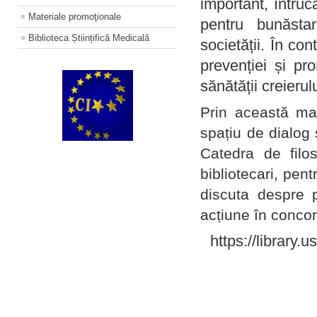
important, întruc
Materiale promoţionale
pentru bunăstar
Biblioteca Științifică Medicală
societății. În con
prevenției și pr
sănătății creierul
Prin această ma
spațiu de dialog 
Catedra de filo
bibliotecari, pent
discuta despre p
acțiune în concord
https://library.