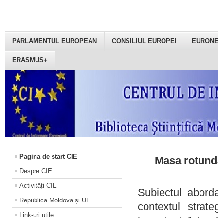
PARLAMENTUL EUROPEAN
CONSILIUL EUROPEI
EURON
ERASMUS+
Pagina de start CIE
Masa rotundă
Despre CIE
Activități CIE
Subiectul aborda
Republica Moldova și UE
contextul strat
Link-uri utile