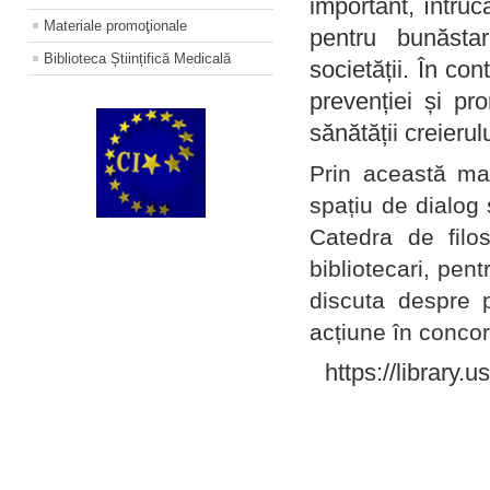
important, întruc
Materiale promoţionale
pentru bunăstar
Biblioteca Științifică Medicală
societății. În con
prevenției și pr
sănătății creierul
Prin această ma
spațiu de dialog 
Catedra de filo
bibliotecari, pent
discuta despre p
acțiune în concord
https://library.