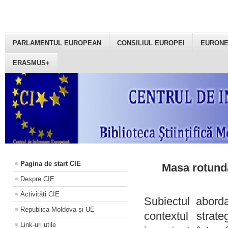
PARLAMENTUL EUROPEAN
CONSILIUL EUROPEI
EURON
ERASMUS+
Pagina de start CIE
Masa rotundă
Despre CIE
Activități CIE
Subiectul aborda
Republica Moldova și UE
contextul strat
Link-uri utile