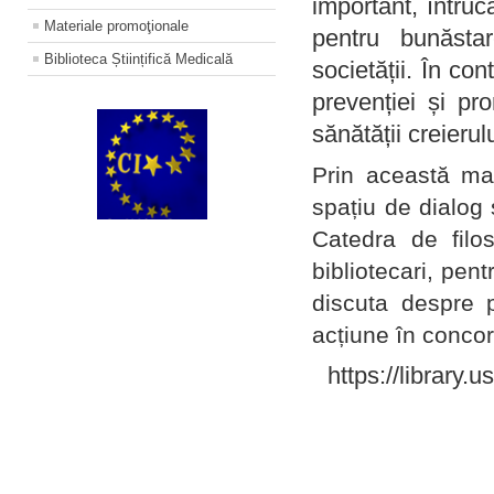
important, întruc
Materiale promoţionale
pentru bunăstar
Biblioteca Științifică Medicală
societății. În con
prevenției și pr
sănătății creierul
Prin această ma
spațiu de dialog 
Catedra de filo
bibliotecari, pent
discuta despre p
acțiune în concord
https://library.