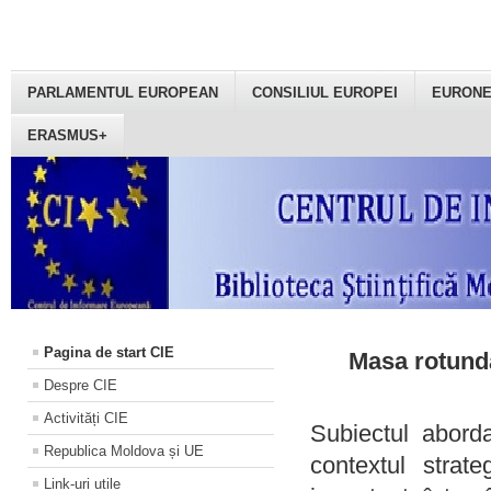
PARLAMENTUL EUROPEAN
CONSILIUL EUROPEI
EURON
ERASMUS+
Pagina de start CIE
Masa rotundă
Despre CIE
Activități CIE
Subiectul aborda
Republica Moldova și UE
contextul strat
Link-uri utile