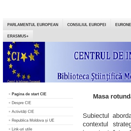
PARLAMENTUL EUROPEAN
CONSILIUL EUROPEI
EURON
ERASMUS+
Pagina de start CIE
Masa rotundă
Despre CIE
Activități CIE
Subiectul aborda
Republica Moldova și UE
contextul strat
Link-uri utile