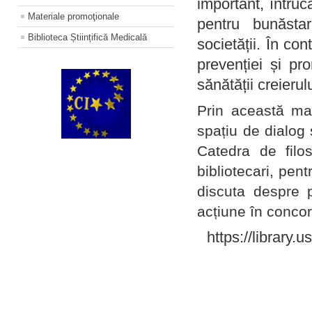
important, întruc
Materiale promoţionale
pentru bunăstar
Biblioteca Științifică Medicală
societății. În con
prevenției și pr
sănătății creierul
Prin această ma
spațiu de dialog 
Catedra de filo
bibliotecari, pent
discuta despre p
acțiune în concord
https://library.