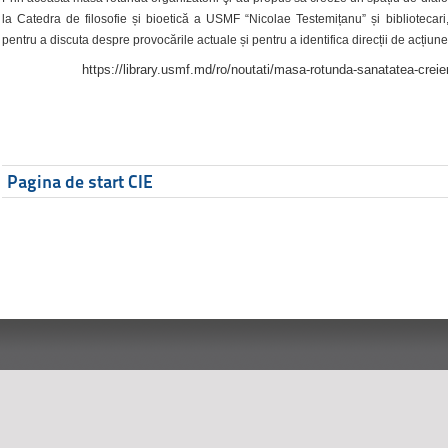
la Catedra de filosofie și bioetică a USMF “Nicolae Testemițanu” și bibliotecari,
pentru a discuta despre provocările actuale și pentru a identifica direcții de acțiune
https://library.usmf.md/ro/noutati/masa-rotunda-sanatatea-creier
Pagina de start CIE