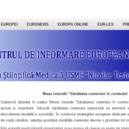
 EUROPEI
EURONEWS
EUROPA ONLINE
EUR-LEX
PR
Masa rotundă “Sănătatea creierului în contextul 
Subiectul abordat în cadrul Mesei rotunde “Sănătatea creierului în context
actual și important, întrucât sănătatea creierului reprezintă un element e
dezvoltarea durabilă a societății. În contextul strategiilor europene dedicate s
de viață sănătos, atenția acordată sănătății creierului devine o prioritate tot 
Prin această masă rotundă organizatorii şi-au propus să creeze un spațiu de dialog