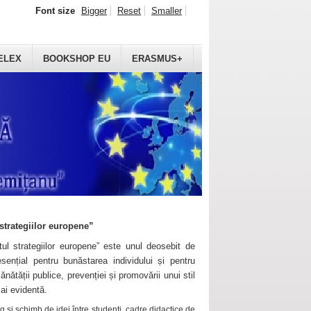
Font size
Bigger
Reset
Smaller
ELEX
BOOKSHOP EU
ERASMUS+
strategiilor europene”
ul strategiilor europene” este unul deosebit de
sențial pentru bunăstarea individului și pentru
ănătății publice, prevenției și promovării unui stil
mai evidentă.
 și schimb de idei între studenți, cadre didactice de