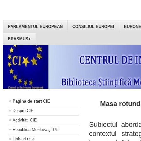
PARLAMENTUL EUROPEAN
CONSILIUL EUROPEI
EURON
ERASMUS+
Pagina de start CIE
Masa rotundă
Despre CIE
Activități CIE
Subiectul aborda
Republica Moldova și UE
contextul strat
Link-uri utile