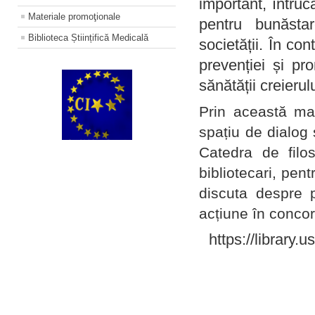
important, întruc
Materiale promoţionale
pentru bunăstar
Biblioteca Științifică Medicală
societății. În con
prevenției și pr
sănătății creierul
Prin această ma
spațiu de dialog 
Catedra de filo
bibliotecari, pent
discuta despre p
acțiune în concord
https://library.