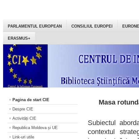
PARLAMENTUL EUROPEAN
CONSILIUL EUROPEI
EURON
ERASMUS+
Pagina de start CIE
Masa rotundă
Despre CIE
Activități CIE
Subiectul aborda
Republica Moldova și UE
contextul strat
Link-uri utile