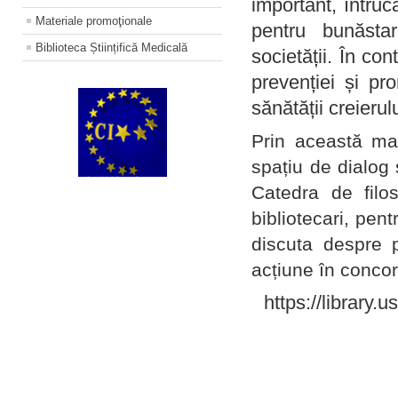
important, întruc
Materiale promoţionale
pentru bunăstar
Biblioteca Științifică Medicală
societății. În con
prevenției și pr
sănătății creierul
Prin această ma
spațiu de dialog 
Catedra de filo
bibliotecari, pent
discuta despre p
acțiune în concord
https://library.