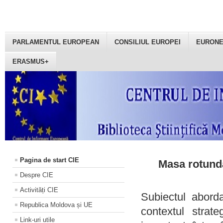
PARLAMENTUL EUROPEAN
CONSILIUL EUROPEI
EURON
ERASMUS+
Pagina de start CIE
Masa rotundă
Despre CIE
Activități CIE
Subiectul aborda
Republica Moldova și UE
contextul strat
Link-uri utile