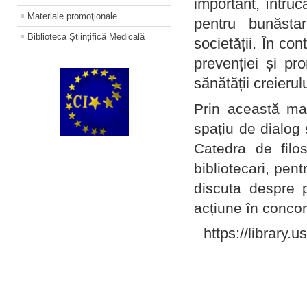
important, întruc
Materiale promoţionale
pentru bunăstar
Biblioteca Științifică Medicală
societății. În con
prevenției și pr
sănătății creierul
Prin această ma
spațiu de dialog 
Catedra de filo
bibliotecari, pent
discuta despre p
acțiune în concord
https://library.