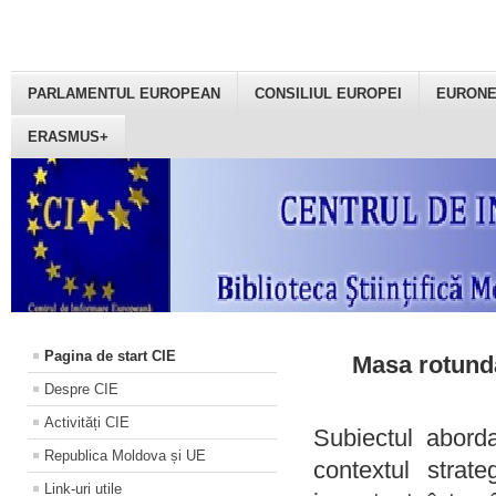
PARLAMENTUL EUROPEAN
CONSILIUL EUROPEI
EURON
ERASMUS+
Pagina de start CIE
Masa rotundă
Despre CIE
Activități CIE
Subiectul aborda
Republica Moldova și UE
contextul strat
Link-uri utile