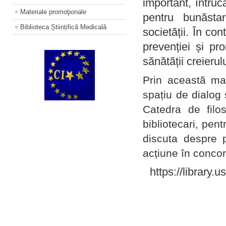
important, întruc
Materiale promoţionale
pentru bunăstar
Biblioteca Științifică Medicală
societății. În con
prevenției și pr
sănătății creierul
Prin această ma
spațiu de dialog 
Catedra de filo
bibliotecari, pent
discuta despre p
acțiune în concord
https://library.