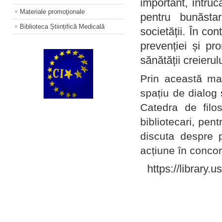
important, întruc
Materiale promoţionale
pentru bunăstar
Biblioteca Științifică Medicală
societății. În con
prevenției și pr
sănătății creierul
Prin această ma
spațiu de dialog 
Catedra de filo
bibliotecari, pent
discuta despre p
acțiune în concord
https://library.