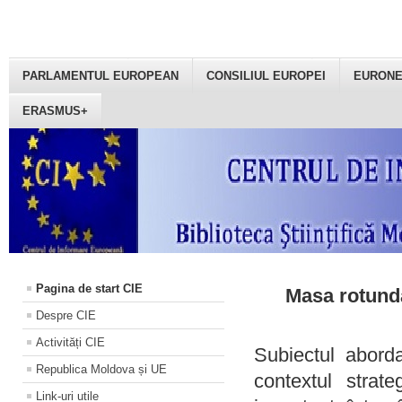
PARLAMENTUL EUROPEAN
CONSILIUL EUROPEI
EURON
ERASMUS+
Pagina de start CIE
Masa rotundă
Despre CIE
Activități CIE
Subiectul aborda
Republica Moldova și UE
contextul strat
Link-uri utile