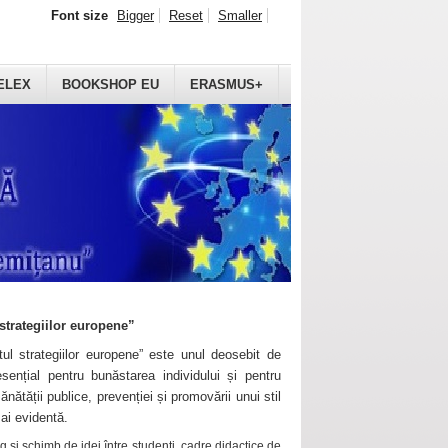
Font size
Bigger
Reset
Smaller
ELEX
BOOKSHOP EU
ERASMUS+
strategiilor europene”
ul strategiilor europene” este unul deosebit de
sențial pentru bunăstarea individului și pentru
ănătății publice, prevenției și promovării unui stil
mai evidentă.
 și schimb de idei între studenți, cadre didactice de