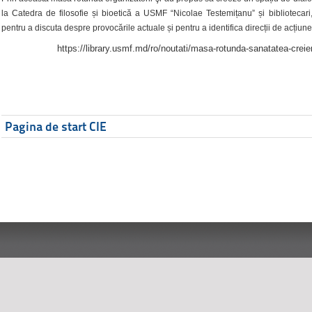
la Catedra de filosofie și bioetică a USMF “Nicolae Testemițanu” și bibliotecari,
pentru a discuta despre provocările actuale și pentru a identifica direcții de acțiune
https://library.usmf.md/ro/noutati/masa-rotunda-sanatatea-creier
Pagina de start CIE