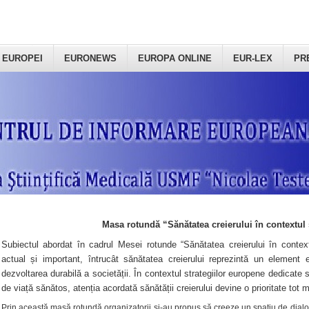
 EUROPEI
EURONEWS
EUROPA ONLINE
EUR-LEX
PR
Masa rotundă “Sănătatea creierului în contextul 
Subiectul abordat în cadrul Mesei rotunde “Sănătatea creierului în context
actual și important, întrucât sănătatea creierului reprezintă un element e
dezvoltarea durabilă a societății. În contextul strategiilor europene dedicate s
de viață sănătos, atenția acordată sănătății creierului devine o prioritate tot 
Prin această masă rotundă organizatorii şi-au propus să creeze un spațiu de dialog