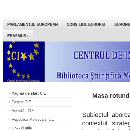
PARLAMENTUL EUROPEAN
CONSILIUL EUROPEI
EURON
ERASMUS+
Pagina de start CIE
Masa rotundă
Despre CIE
Activități CIE
Subiectul aborda
Republica Moldova și UE
contextul strat
Link-uri utile