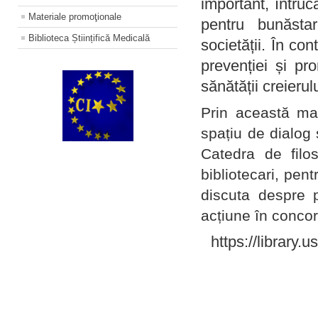
important, întruc
Materiale promoţionale
pentru bunăstar
Biblioteca Științifică Medicală
societății. În con
prevenției și pr
sănătății creierul
Prin această ma
spațiu de dialog 
Catedra de filo
bibliotecari, pent
discuta despre p
acțiune în concord
https://library.