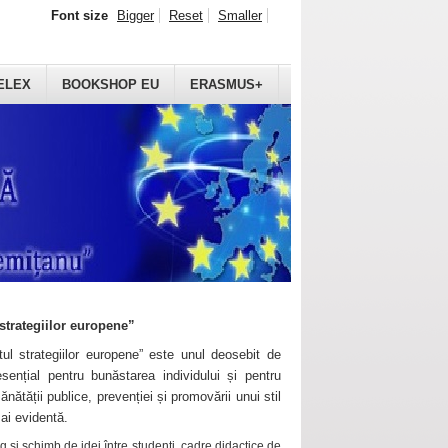
Font size
Bigger
Reset
Smaller
ELEX
BOOKSHOP EU
ERASMUS+
strategiilor europene”
ul strategiilor europene” este unul deosebit de
sențial pentru bunăstarea individului și pentru
ănătății publice, prevenției și promovării unui stil
mai evidentă.
 și schimb de idei între studenți, cadre didactice de