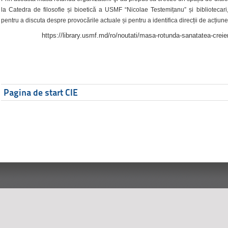
la Catedra de filosofie și bioetică a USMF “Nicolae Testemițanu” și bibliotecari,
pentru a discuta despre provocările actuale și pentru a identifica direcții de acțiune
https://library.usmf.md/ro/noutati/masa-rotunda-sanatatea-creier
Pagina de start CIE