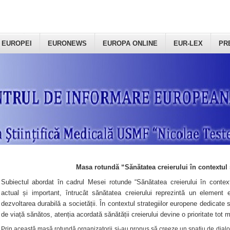
 EUROPEI
EURONEWS
EUROPA ONLINE
EUR-LEX
PR
Masa rotundă “Sănătatea creierului în contextul 
Subiectul abordat în cadrul Mesei rotunde “Sănătatea creierului în context
actual și important, întrucât sănătatea creierului reprezintă un element e
dezvoltarea durabilă a societății. În contextul strategiilor europene dedicate s
de viață sănătos, atenția acordată sănătății creierului devine o prioritate tot 
Prin această masă rotundă organizatorii şi-au propus să creeze un spațiu de dialog