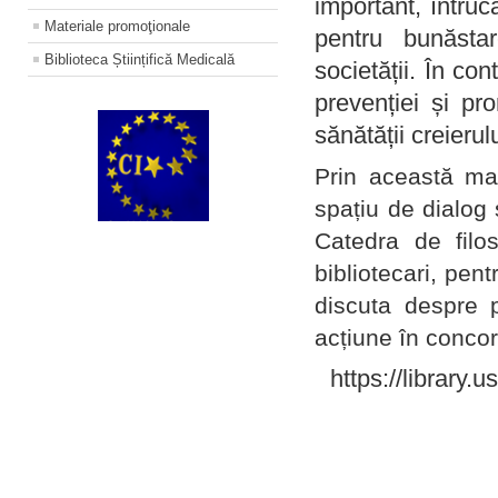
important, întruc
Materiale promoţionale
pentru bunăstar
Biblioteca Științifică Medicală
societății. În con
prevenției și pr
sănătății creierul
Prin această ma
spațiu de dialog 
Catedra de filo
bibliotecari, pent
discuta despre p
acțiune în concord
https://library.