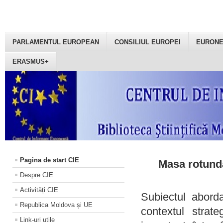
PARLAMENTUL EUROPEAN
CONSILIUL EUROPEI
EURON
ERASMUS+
Pagina de start CIE
Masa rotundă
Despre CIE
Activități CIE
Subiectul aborda
Republica Moldova și UE
contextul strat
Link-uri utile