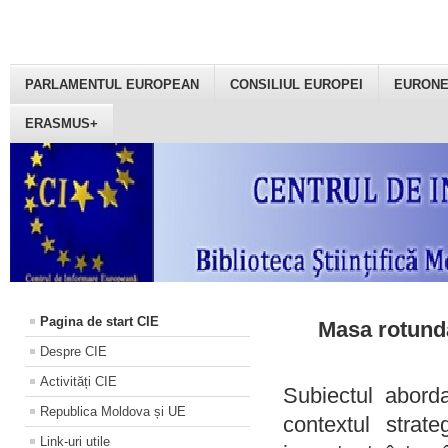
PARLAMENTUL EUROPEAN
CONSILIUL EUROPEI
EURON
ERASMUS+
Pagina de start CIE
Masa rotundă
Despre CIE
Activități CIE
Subiectul aborda
Republica Moldova și UE
contextul strat
Link-uri utile