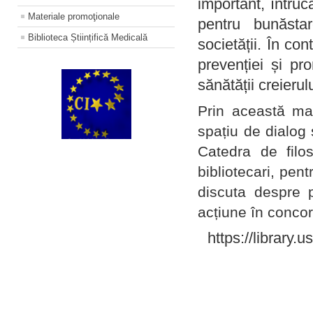
important, întruc
Materiale promoţionale
pentru bunăstar
Biblioteca Științifică Medicală
societății. În con
prevenției și pr
sănătății creierul
Prin această ma
spațiu de dialog 
Catedra de filo
bibliotecari, pent
discuta despre p
acțiune în concord
https://library.