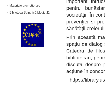
important, întruc
Materiale promoţionale
pentru bunăstar
Biblioteca Științifică Medicală
societății. În con
prevenției și pr
sănătății creierul
Prin această ma
spațiu de dialog 
Catedra de filo
bibliotecari, pent
discuta despre p
acțiune în concord
https://library.