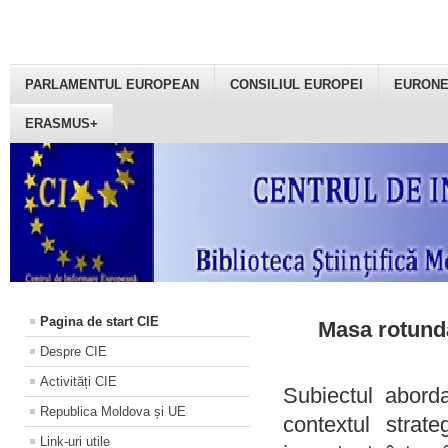
PARLAMENTUL EUROPEAN
CONSILIUL EUROPEI
EURON
ERASMUS+
Pagina de start CIE
Masa rotundă
Despre CIE
Activități CIE
Subiectul aborda
Republica Moldova și UE
contextul strat
Link-uri utile