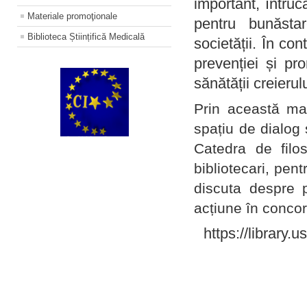
important, întruc
Materiale promoţionale
pentru bunăstar
Biblioteca Științifică Medicală
societății. În con
prevenției și pr
sănătății creierul
Prin această ma
spațiu de dialog 
Catedra de filo
bibliotecari, pent
discuta despre p
acțiune în concord
https://library.