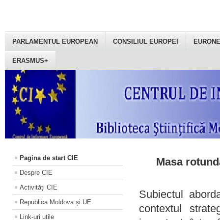
PARLAMENTUL EUROPEAN
CONSILIUL EUROPEI
EURON
ERASMUS+
Pagina de start CIE
Masa rotundă
Despre CIE
Activități CIE
Subiectul aborda
Republica Moldova și UE
contextul strat
Link-uri utile