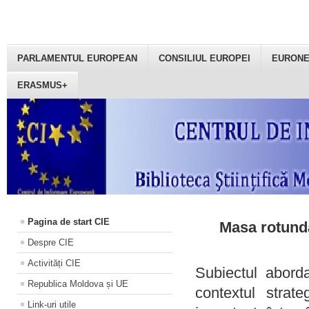
PARLAMENTUL EUROPEAN
CONSILIUL EUROPEI
EURON
ERASMUS+
Pagina de start CIE
Masa rotundă
Despre CIE
Activități CIE
Subiectul aborda
Republica Moldova și UE
contextul strat
Link-uri utile