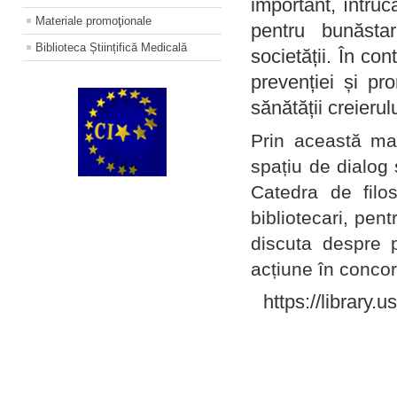
important, întruc
Materiale promoţionale
pentru bunăstar
Biblioteca Științifică Medicală
societății. În con
prevenției și pr
sănătății creierul
Prin această ma
spațiu de dialog 
Catedra de filo
bibliotecari, pent
discuta despre p
acțiune în concord
https://library.