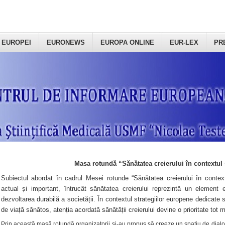
 EUROPEI
EURONEWS
EUROPA ONLINE
EUR-LEX
PR
Masa rotundă “Sănătatea creierului în contextul 
Subiectul abordat în cadrul Mesei rotunde “Sănătatea creierului în context
actual și important, întrucât sănătatea creierului reprezintă un element e
dezvoltarea durabilă a societății. În contextul strategiilor europene dedicate s
de viață sănătos, atenția acordată sănătății creierului devine o prioritate tot 
Prin această masă rotundă organizatorii şi-au propus să creeze un spațiu de dialog