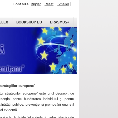
Font size
Bigger
Reset
Smaller
ELEX
BOOKSHOP EU
ERASMUS+
strategiilor europene”
ul strategiilor europene” este unul deosebit de
sențial pentru bunăstarea individului și pentru
ănătății publice, prevenției și promovării unui stil
mai evidentă.
 și schimb de idei între studenți, cadre didactice de