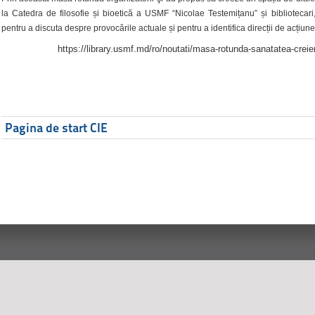
la Catedra de filosofie și bioetică a USMF “Nicolae Testemițanu” și bibliotecari,
pentru a discuta despre provocările actuale și pentru a identifica direcții de acțiune
https://library.usmf.md/ro/noutati/masa-rotunda-sanatatea-creier
Pagina de start CIE