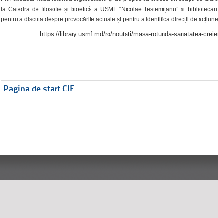
la Catedra de filosofie și bioetică a USMF “Nicolae Testemițanu” și bibliotecari,
pentru a discuta despre provocările actuale și pentru a identifica direcții de acțiune
https://library.usmf.md/ro/noutati/masa-rotunda-sanatatea-creier
Pagina de start CIE