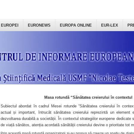
 EUROPEI
EURONEWS
EUROPA ONLINE
EUR-LEX
PR
Masa rotundă “Sănătatea creierului în contextul 
Subiectul abordat în cadrul Mesei rotunde “Sănătatea creierului în context
actual și important, întrucât sănătatea creierului reprezintă un element e
dezvoltarea durabilă a societății. În contextul strategiilor europene dedicate s
de viață sănătos, atenția acordată sănătății creierului devine o prioritate tot 
Prin această masă rotundă organizatorii şi-au propus să creeze un spațiu de dialog