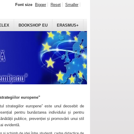
Font size
Bigger
Reset
Smaller
ELEX
BOOKSHOP EU
ERASMUS+
strategiilor europene”
ul strategiilor europene” este unul deosebit de
sențial pentru bunăstarea individului și pentru
ănătății publice, prevenției și promovării unui stil
mai evidentă.
 și schimb de idei între studenți, cadre didactice de