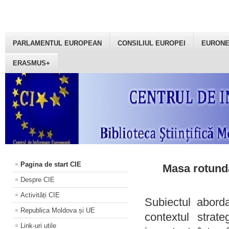
PARLAMENTUL EUROPEAN
CONSILIUL EUROPEI
EURON
ERASMUS+
Pagina de start CIE
Masa rotundă
Despre CIE
Activități CIE
Subiectul aborda
Republica Moldova și UE
contextul strat
Link-uri utile