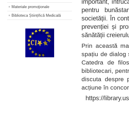
important, întruc
Materiale promoţionale
pentru bunăstar
Biblioteca Științifică Medicală
societății. În con
prevenției și pr
sănătății creierul
Prin această ma
spațiu de dialog 
Catedra de filo
bibliotecari, pent
discuta despre p
acțiune în concord
https://library.