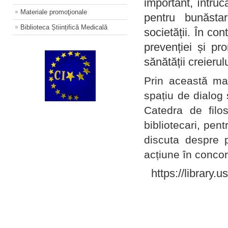
important, întruc
Materiale promoţionale
pentru bunăstar
Biblioteca Științifică Medicală
societății. În con
prevenției și pr
sănătății creierul
Prin această ma
spațiu de dialog 
Catedra de filo
bibliotecari, pent
discuta despre p
acțiune în concord
https://library.