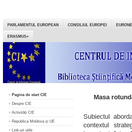
PARLAMENTUL EUROPEAN
CONSILIUL EUROPEI
EURON
ERASMUS+
Pagina de start CIE
Masa rotundă
Despre CIE
Activități CIE
Subiectul aborda
Republica Moldova și UE
contextul strat
Link-uri utile