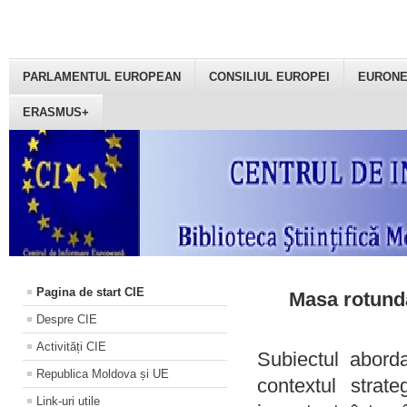
PARLAMENTUL EUROPEAN
CONSILIUL EUROPEI
EURON
ERASMUS+
Pagina de start CIE
Masa rotundă
Despre CIE
Activități CIE
Subiectul aborda
Republica Moldova și UE
contextul strat
Link-uri utile