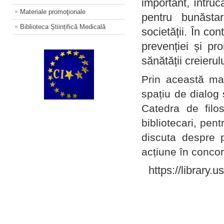
important, întruc
Materiale promoţionale
pentru bunăstar
Biblioteca Științifică Medicală
societății. În con
prevenției și pr
sănătății creierul
Prin această ma
spațiu de dialog 
Catedra de filo
bibliotecari, pent
discuta despre p
acțiune în concord
https://library.