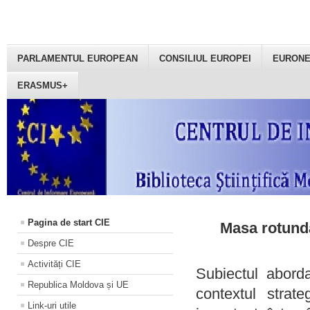
PARLAMENTUL EUROPEAN
CONSILIUL EUROPEI
EURON
ERASMUS+
Pagina de start CIE
Masa rotundă
Despre CIE
Activități CIE
Subiectul aborda
Republica Moldova și UE
contextul strat
Link-uri utile