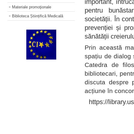
important, întruc
Materiale promoţionale
pentru bunăstar
Biblioteca Științifică Medicală
societății. În con
prevenției și pr
sănătății creierul
Prin această ma
spațiu de dialog 
Catedra de filo
bibliotecari, pent
discuta despre p
acțiune în concord
https://library.