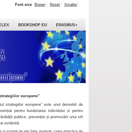
Font size
Bigger
Reset
Smaller
ELEX
BOOKSHOP EU
ERASMUS+
strategiilor europene”
ul strategiilor europene” este unul deosebit de
sențial pentru bunăstarea individului și pentru
ănătății publice, prevenției și promovării unui stil
mai evidentă.
 și schimb de idei între studenți, cadre didactice de