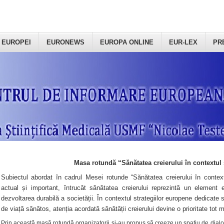
 EUROPEI
EURONEWS
EUROPA ONLINE
EUR-LEX
PR
Masa rotundă “Sănătatea creierului în contextul 
Subiectul abordat în cadrul Mesei rotunde “Sănătatea creierului în context
actual și important, întrucât sănătatea creierului reprezintă un element e
dezvoltarea durabilă a societății. În contextul strategiilor europene dedicate s
de viață sănătos, atenția acordată sănătății creierului devine o prioritate tot 
Prin această masă rotundă organizatorii şi-au propus să creeze un spațiu de dialog