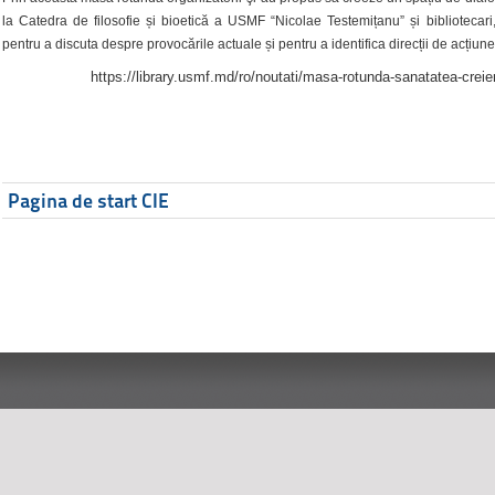
la Catedra de filosofie și bioetică a USMF “Nicolae Testemițanu” și bibliotecari,
pentru a discuta despre provocările actuale și pentru a identifica direcții de acțiune
https://library.usmf.md/ro/noutati/masa-rotunda-sanatatea-creier
Pagina de start CIE