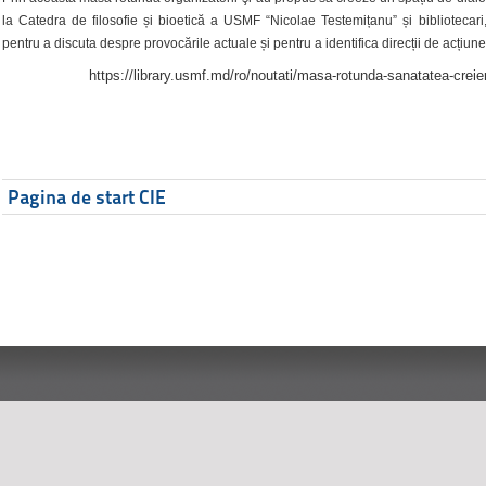
la Catedra de filosofie și bioetică a USMF “Nicolae Testemițanu” și bibliotecari,
pentru a discuta despre provocările actuale și pentru a identifica direcții de acțiune
https://library.usmf.md/ro/noutati/masa-rotunda-sanatatea-creier
Pagina de start CIE