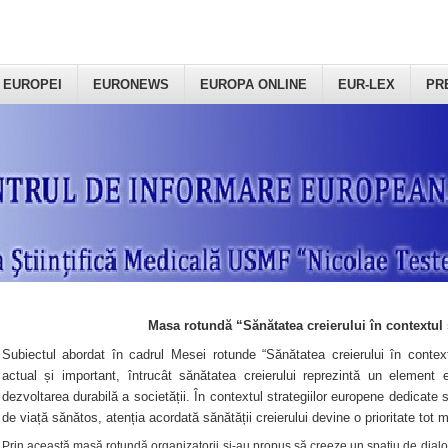
 EUROPEI
EURONEWS
EUROPA ONLINE
EUR-LEX
PR
Masa rotundă “Sănătatea creierului în contextul 
Subiectul abordat în cadrul Mesei rotunde “Sănătatea creierului în context
actual și important, întrucât sănătatea creierului reprezintă un element e
dezvoltarea durabilă a societății. În contextul strategiilor europene dedicate s
de viață sănătos, atenția acordată sănătății creierului devine o prioritate tot 
Prin această masă rotundă organizatorii şi-au propus să creeze un spațiu de dialog