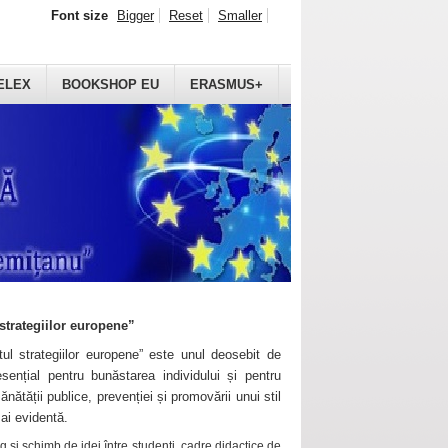
Font size
Bigger
Reset
Smaller
ELEX
BOOKSHOP EU
ERASMUS+
strategiilor europene”
ul strategiilor europene” este unul deosebit de
sențial pentru bunăstarea individului și pentru
ănătății publice, prevenției și promovării unui stil
mai evidentă.
 și schimb de idei între studenți, cadre didactice de