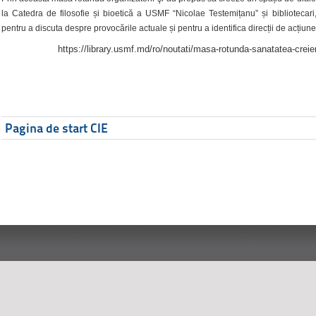
la Catedra de filosofie și bioetică a USMF “Nicolae Testemițanu” și bibliotecari,
pentru a discuta despre provocările actuale și pentru a identifica direcții de acțiune
https://library.usmf.md/ro/noutati/masa-rotunda-sanatatea-creier
Pagina de start CIE