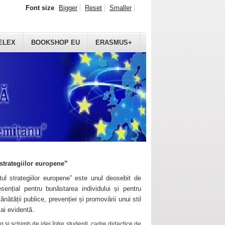
Font size
Bigger
Reset
Smaller
ELEX
BOOKSHOP EU
ERASMUS+
strategiilor europene”
ul strategiilor europene” este unul deosebit de
sențial pentru bunăstarea individului și pentru
ănătății publice, prevenției și promovării unui stil
mai evidentă.
 și schimb de idei între studenți, cadre didactice de