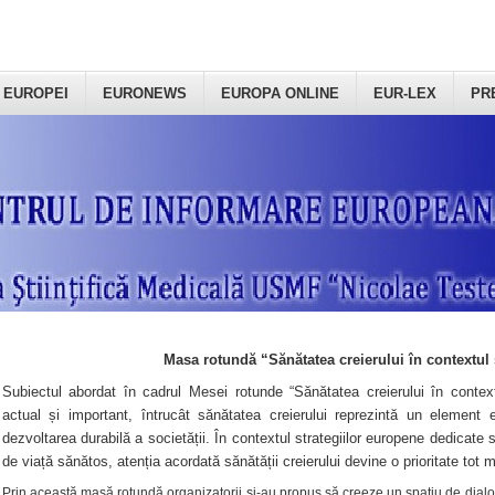
 EUROPEI
EURONEWS
EUROPA ONLINE
EUR-LEX
PR
Masa rotundă “Sănătatea creierului în contextul 
Subiectul abordat în cadrul Mesei rotunde “Sănătatea creierului în context
actual și important, întrucât sănătatea creierului reprezintă un element e
dezvoltarea durabilă a societății. În contextul strategiilor europene dedicate s
de viață sănătos, atenția acordată sănătății creierului devine o prioritate tot 
Prin această masă rotundă organizatorii şi-au propus să creeze un spațiu de dialog