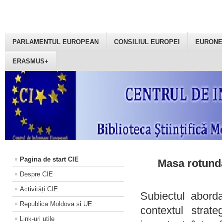
PARLAMENTUL EUROPEAN
CONSILIUL EUROPEI
EURON
ERASMUS+
Pagina de start CIE
Masa rotundă
Despre CIE
Activități CIE
Subiectul aborda
Republica Moldova și UE
contextul strat
Link-uri utile