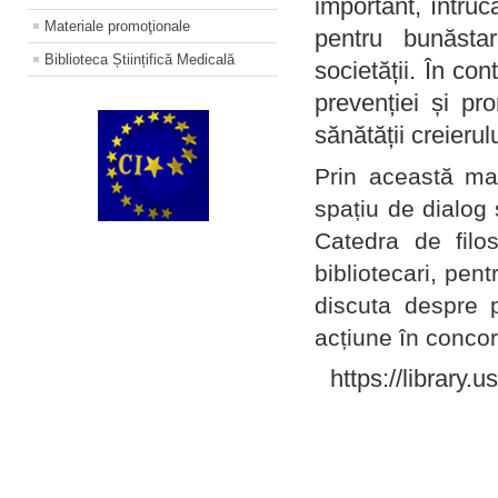
important, întruc
Materiale promoţionale
pentru bunăstar
Biblioteca Științifică Medicală
societății. În con
prevenției și pr
sănătății creierul
Prin această ma
spațiu de dialog 
Catedra de filo
bibliotecari, pent
discuta despre p
acțiune în concord
https://library.