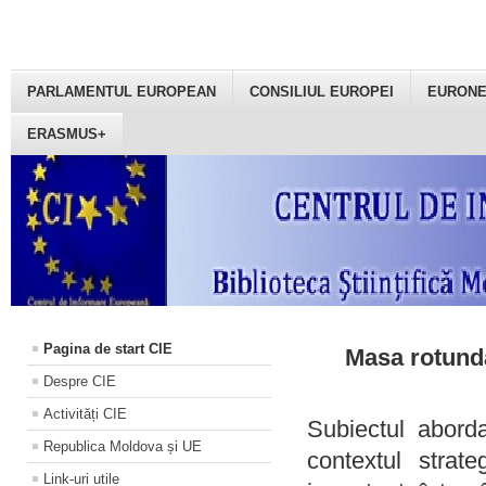
PARLAMENTUL EUROPEAN
CONSILIUL EUROPEI
EURON
ERASMUS+
Pagina de start CIE
Masa rotundă
Despre CIE
Activități CIE
Subiectul aborda
Republica Moldova și UE
contextul strat
Link-uri utile