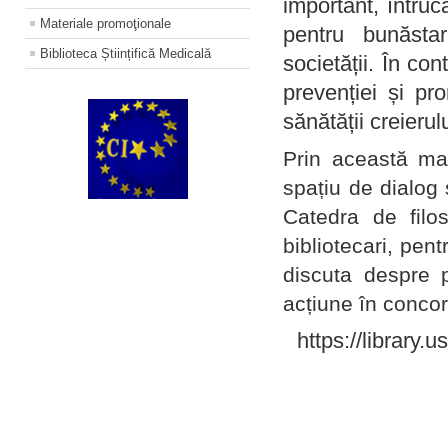
important, întruc
Materiale promoţionale
pentru bunăstar
Biblioteca Științifică Medicală
societății. În con
prevenției și pr
sănătății creierul
Prin această ma
spațiu de dialog 
Catedra de filo
bibliotecari, pent
discuta despre p
acțiune în concord
https://library.