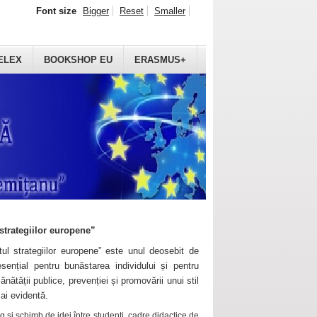
Font size
Bigger
Reset
Smaller
ELEX
BOOKSHOP EU
ERASMUS+
strategiilor europene”
ul strategiilor europene” este unul deosebit de
sențial pentru bunăstarea individului și pentru
ănătății publice, prevenției și promovării unui stil
mai evidentă.
 și schimb de idei între studenți, cadre didactice de