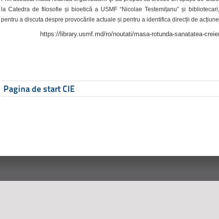
la Catedra de filosofie și bioetică a USMF “Nicolae Testemițanu” și bibliotecari,
pentru a discuta despre provocările actuale și pentru a identifica direcții de acțiune
https://library.usmf.md/ro/noutati/masa-rotunda-sanatatea-creier
Pagina de start CIE