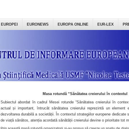
 EUROPEI
EURONEWS
EUROPA ONLINE
EUR-LEX
PR
Masa rotundă “Sănătatea creierului în contextul 
Subiectul abordat în cadrul Mesei rotunde “Sănătatea creierului în context
actual și important, întrucât sănătatea creierului reprezintă un element e
dezvoltarea durabilă a societății. În contextul strategiilor europene dedicate s
de viață sănătos, atenția acordată sănătății creierului devine o prioritate tot 
Prin această masă rotundă organizatorii şi-au propus să creeze un spațiu de dialog