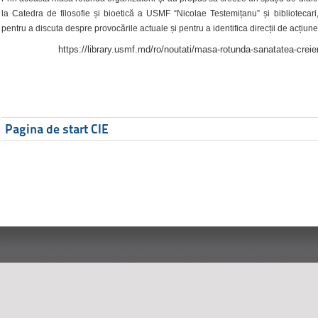
la Catedra de filosofie și bioetică a USMF “Nicolae Testemițanu” și bibliotecari,
pentru a discuta despre provocările actuale și pentru a identifica direcții de acțiune
https://library.usmf.md/ro/noutati/masa-rotunda-sanatatea-creier
Pagina de start CIE