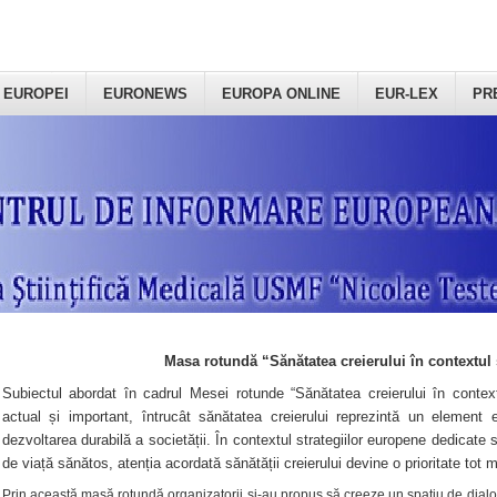
 EUROPEI
EURONEWS
EUROPA ONLINE
EUR-LEX
PR
Masa rotundă “Sănătatea creierului în contextul 
Subiectul abordat în cadrul Mesei rotunde “Sănătatea creierului în context
actual și important, întrucât sănătatea creierului reprezintă un element e
dezvoltarea durabilă a societății. În contextul strategiilor europene dedicate s
de viață sănătos, atenția acordată sănătății creierului devine o prioritate tot 
Prin această masă rotundă organizatorii şi-au propus să creeze un spațiu de dialog