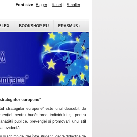
Font size
Bigger
Reset
Smaller
ELEX
BOOKSHOP EU
ERASMUS+
strategiilor europene”
ul strategiilor europene” este unul deosebit de
sențial pentru bunăstarea individului și pentru
ănătății publice, prevenției și promovării unui stil
mai evidentă.
 și schimb de idei între studenți, cadre didactice de